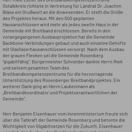
Herr Riek, Leiter des Breitbandkompetenzzentrums
Ostalbkreis richtete in Vertretung für Landrat Dr. Joachim
Bläse ein Grußwort an die Anwesenden. Er stellt die Größe
des Projektes heraus. Mit den 500 geplanten
Hausanschlüssen wird mehr als jedes zweite Haus in der
Gemeinde mit Breitband erschlossen. Bereits in den
vorangegangenen Ausbauprojekten hat die Gemeinde
Backbone-Verbindungen gebaut und auch einzelne Gehöfte
mit Glasfaserhausanschlüssen versorgt. Nach dem Ausbau
der grauen Flecken sei die Gemeinde Rosenberg
“gigabitfähig“. Bürgermeister Schneider dankte Herrn Riek
und seinem gesamten Team des
Breitbandkompetenzzentrums für die hervorragende
Unterstützung des Rosenberger Breitbandprojektes. Ein
weiterer Dank ging an Herrn Laukenmann als
„Breitbandkoordinator und Projektverantwortlichen der
Gemeinde“.
Herr Benjamin Eisenhauer vom Innenministerium freute sich
über die Tatkraft der Gemeinde Rosenberg und betonte die
Wichtigkeit von Gigabitnetzen für die Zukunft. Eisenhauer