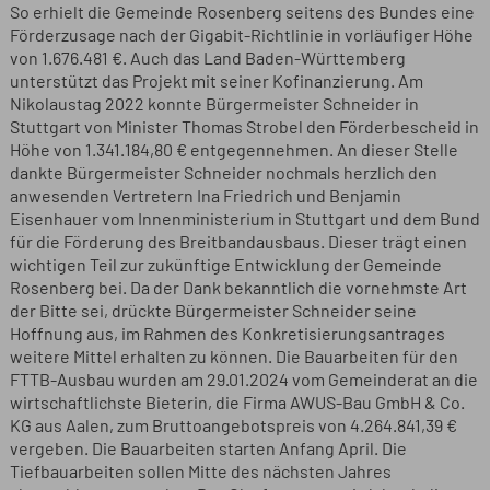
So erhielt die Gemeinde Rosenberg seitens des Bundes eine
Förderzusage nach der Gigabit-Richtlinie in vorläufiger Höhe
von 1.676.481 €. Auch das Land Baden-Württemberg
unterstützt das Projekt mit seiner Kofinanzierung. Am
Nikolaustag 2022 konnte Bürgermeister Schneider in
Stuttgart von Minister Thomas Strobel den Förderbescheid in
Höhe von 1.341.184,80 € entgegennehmen. An dieser Stelle
dankte Bürgermeister Schneider nochmals herzlich den
anwesenden Vertretern Ina Friedrich und Benjamin
Eisenhauer vom Innenministerium in Stuttgart und dem Bund
für die Förderung des Breitbandausbaus. Dieser trägt einen
wichtigen Teil zur zukünftige Entwicklung der Gemeinde
Rosenberg bei. Da der Dank bekanntlich die vornehmste Art
der Bitte sei, drückte Bürgermeister Schneider seine
Hoffnung aus, im Rahmen des Konkretisierungsantrages
weitere Mittel erhalten zu können. Die Bauarbeiten für den
FTTB-Ausbau wurden am 29.01.2024 vom Gemeinderat an die
wirtschaftlichste Bieterin, die Firma AWUS-Bau GmbH & Co.
KG aus Aalen, zum Bruttoangebotspreis von 4.264.841,39 €
vergeben. Die Bauarbeiten starten Anfang April. Die
Tiefbauarbeiten sollen Mitte des nächsten Jahres