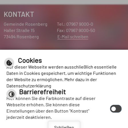
KONTAKT
Gemeinde Rosenberg
Tel.: 07967 9000-0
Haller Straße 15
Fax: 07967 9000-50
73494 Rosenberg
E-Mail schreiben
ÖFFNUNGSZEITEN
Cookies
Montag bis Freitag
8.00 Uhr bis 12.00 Uhr
Auf dieser Webseite werden ausschließlich essentielle
Donnerstag
16.00 Uhr bis 18.00 Uhr
Daten in Cookies gespeichert, um wichtige Funktionen
der Website zu ermöglichen. Mehr dazu in der
Datenschutzerklärung
Barrierefreiheit
Leichte Sprache
Hier können Sie die Farbkontraste auf dieser
Gebärdensprache
Webseite erhöhen. Sie können diese
Einstellungen über den Button "Kontrast"
jederzeit deaktivieren.
|
|
Inhalt
Impressum
Datenschutzerklärung
| Schriftgröße |
Kontrast
Barrierefreiheit
Schließen