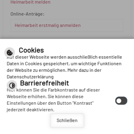
Heimarbeit melden
Online-Anträge:
Heimarbeit erstmalig anmelden
Cookies
Erwerbsminderungsrente beantragen
Auf dieser Webseite werden ausschließlich essentielle
Online-Anträge:
Daten in Cookies gespeichert, um wichtige Funktionen
der Website zu ermöglichen. Mehr dazu in der
Online-Services der Deutschen
Datenschutzerklärung
Rentenversicherung
Barrierefreiheit
Hier können Sie die Farbkontraste auf dieser
Rentenbeginnrechner
Webseite erhöhen. Sie können diese
Einstellungen über den Button "Kontrast"
jederzeit deaktivieren.
Festlegung einer Ersatzdosis beantragen
Schließen
Online-Anträge: