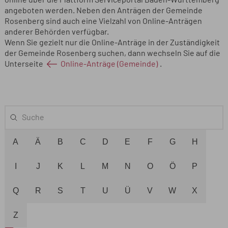
online über die Plattform Serviceportal Baden-Württemberg
angeboten werden. Neben den Anträgen der Gemeinde
Rosenberg sind auch eine Vielzahl von Online-Anträgen
anderer Behörden verfügbar.
Wenn Sie gezielt nur die Online-Anträge in der Zuständigkeit
der Gemeinde Rosenberg suchen, dann wechseln Sie auf die
Unterseite
Online-Anträge (Gemeinde)
.
A
Ä
B
C
D
E
F
G
H
I
J
K
L
M
N
O
Ö
P
Q
R
S
T
U
Ü
V
W
X
Z