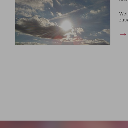
Wei
zus