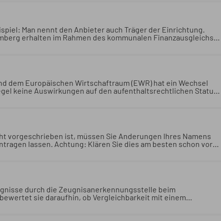
ise eingliederungshilfeberechtigter Ehegatte oder Abkömmling
und Pflichten, die in dieser Lebenslage näher erläutert
spiel: Man nennt den Anbieter auch Träger der Einrichtung.
temberg erhalten im Rahmen des kommunalen Finanzausgleichs
erbetreuung.
Anbieter von Kindertageseinrichtungen sind zum
richtung. Hilfen für Anbieter: Die Gemeinden in Baden-
inanzausgleichs besondere Zuweisungen für die Förderung
und dem Europäischen Wirtschaftraum (EWR) hat ein Wechsel
gel keine Auswirkungen auf den aufenthaltsrechtlichen Status.
ei Studierenden aus der Europäischen Union (EU) und dem
 des Studienganges oder des Studienfaches in der Regel keine
s. 06.07.2026 Justizministerium Baden-Württemberg
t vorgeschrieben ist, müssen Sie Änderungen Ihres Namens
tragen lassen. Achtung: Klären Sie dies am besten schon vor
ehindertengerechten Umbau.
Während eine Namensänderung im
Änderungen Ihres Namens oder Ihrer Adresse in den
lären Sie dies am besten schon vor einer technischen
en Umbau.
gnisse durch die Zeugnisanerkennungsstelle beim
bewertet sie daraufhin, ob Vergleichbarkeit mit einem
 und Realschulabschluss, Hochschulreife.
In Baden-
rch die Zeugnisanerkennungsstelle beim Regierungspräsidium