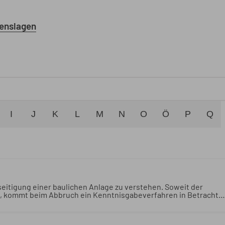
enslagen
I
J
K
L
M
N
O
Ö
P
Q
seitigung einer baulichen Anlage zu verstehen. Soweit der
st, kommt beim Abbruch ein Kenntnisgabeverfahren in Betracht.
die teilweise oder vollständige Beseitigung einer baulichen
 nicht bereits verfahrensfrei ist, kommt beim Abbruch ein
verfahrensfrei bei