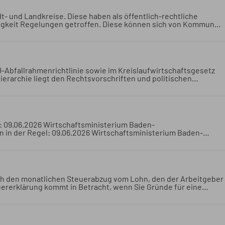
dt- und Landkreise. Diese haben als öffentlich-rechtliche
digkeit Regelungen getroffen. Diese können sich von Kommune
isterium Baden-Württemberg
Die Abfallentsorgung ist eine
n als öffentlich-rechtliche Entsorgungsträger für ihr Gebiet in
se können sich von Kommune zu Kommune unterscheiden.
EU-Abfallrahmenrichtlinie sowie im Kreislaufwirtschaftsgesetz
hierarchie liegt den Rechtsvorschriften und politischen
wirtschaftung als Prioritätenfolge zugrunde. Oberstes Gebot
ch der sonstigen Verwertung zum Beispiel durch Verbrennung) hat
etzlich in der EU-Abfallrahmenrichtlinie sowie im
hie zu beachten. Die Abfallhierarchie liegt den
ereich der Abfallvermeidung und -bewirtschaftung als
l: 09.06.2026 Wirtschaftsministerium Baden-
die Abfallvermeidung, letzte Priorität (nach der sonstigen
n in der Regel: 09.06.2026 Wirtschaftsministerium Baden-
 Beseitigung.
rch den monatlichen Steuerabzug vom Lohn, den der Arbeitgeber
ererklärung kommt in Betracht, wenn Sie Gründe für eine
nkommensteuergesetz (EStG):
Ihre Jahressteuerschuld zahlen Sie
 Lohn, den der Arbeitgeber für Sie durchführt. Die Abgabe
 wenn Sie Gründe für eine Pflichtveranlagung können
: