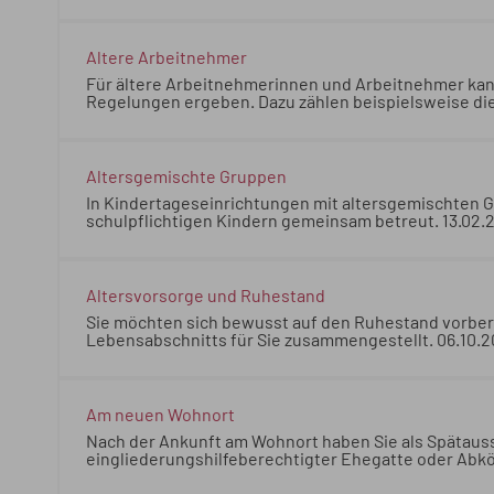
Fragen wenden Sie sich bitte an das für Ihren Wohn
Staatsziel im Grundgesetz in Artikel 20a verankert.
Tierschutzes im Verfassungsgefüge abgeschlossen. 
an das für Ihren Wohnort zuständige Veterinäramt.
Ältere Arbeitnehmer
Für ältere Arbeitnehmerinnen und Arbeitnehmer kann
Regelungen ergeben. Dazu zählen beispielsweise die
Urlaubstage und verbesserter Kündigungsschutz. Ein 
50 oder 55 Jahren vor und schließt die ordentliche
Arbeitnehmerinnen und Arbeitnehmer kann sich eine
ergeben. Dazu zählen beispielsweise die Anpassung 
Altersgemischte Gruppen
und verbesserter Kündigungsschutz. Ein großer Teil 
In Kindertageseinrichtungen mit altersgemischten G
Jahren vor und schließt die ordentliche Kündigung 
schulpflichtigen Kindern gemeinsam betreut. 13.0
Kindertageseinrichtungen mit altersgemischten Grup
schulpflichtigen Kindern gemeinsam betreut. 13.0
Altersvorsorge und Ruhestand
Sie möchten sich bewusst auf den Ruhestand vorbere
Lebensabschnitts für Sie zusammengestellt. 06.10
möchten sich bewusst auf den Ruhestand vorbereite
Lebensabschnitts für Sie zusammengestellt. 06.10
Am neuen Wohnort
Nach der Ankunft am Wohnort haben Sie als Spätaus
eingliederungshilfeberechtigter Ehegatte oder Ab
und Pflichten, die in dieser Lebenslage näher erläut