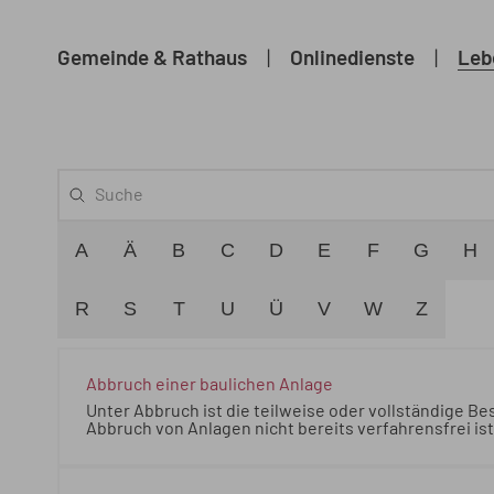
Gemeinde & Rathaus
|
Onlinedienste
|
Leb
A
Ä
B
C
D
E
F
G
H
R
S
T
U
Ü
V
W
Z
Abbruch einer baulichen Anlage
Unter Abbruch ist die teilweise oder vollständige Be
Abbruch von Anlagen nicht bereits verfahrensfrei i
Der Abbruch ist verfahrensfrei bei
Unter Abbruch ist 
Anlage zu verstehen. Soweit der Abbruch von Anlagen
Kenntnisgabeverfahren in Betracht. Der Abbruch ist 