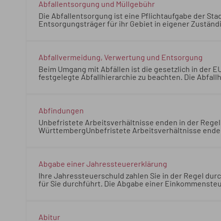
Abfallentsorgung und Müllgebühr
Die Abfallentsorgung ist eine Pflichtaufgabe der Sta
Entsorgungsträger für ihr Gebiet in eigener Zustän
zu Kommune unterscheiden. 15.04.2026 Umweltmin
Pflichtaufgabe der Stadt- und Landkreise. Diese habe
eigener Zuständigkeit Regelungen getroffen. Die
15.04.2026 Umweltministerium Baden-Württemberg
Abfallvermeidung, Verwertung und Entsorgung
Beim Umgang mit Abfällen ist die gesetzlich in der 
festgelegte Abfallhierarchie zu beachten. Die Abfall
Maßnahmen im Bereich der Abfallvermeidung und -be
ist dabei die Abfallvermeidung, letzte Priorität (na
die Beseitigung.
Beim Umgang mit Abfällen ist die ges
Kreislaufwirtschaftsgesetz festgelegte Abfallhierarc
Abfindungen
Rechtsvorschriften und politischen Maßnahmen im B
Unbefristete Arbeitsverhältnisse enden in der Rege
Prioritätenfolge zugrunde. Oberstes Gebot ist dabei 
Württemberg
Unbefristete Arbeitsverhältnisse ende
Verwertung zum Beispiel durch Verbrennung) hat die
Württemberg
Abgabe einer Jahressteuererklärung
Ihre Jahressteuerschuld zahlen Sie in der Regel du
für Sie durchführt. Die Abgabe einer Einkommensteu
Pflichtveranlagung können beispielsweise sein: Ei
in der Regel durch den monatlichen Steuerabzug vom
einer Einkommensteuererklärung kommt in Betracht,
beispielsweise sein: Einkommensteuergesetz (EStG)
Abitur