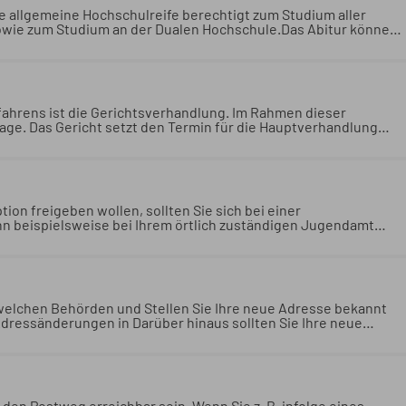
e allgemeine Hochschulreife berechtigt zum Studium aller
owie zum Studium an der Dualen Hochschule.
Das Abitur können
chulreife berechtigt zum Studium aller Studiengänge an den
er Dualen Hochschule.
t die Gerichtsverhandlung. Im Rahmen dieser
rhandlung
erg
Wesentlicher Bestandteil des gerichtlichen Strafverfahrens
0.07.2026 Justizministerium Baden-Württemberg
on freigeben wollen, sollten Sie sich bei einer
nn beispielsweise bei Ihrem örtlich zuständigen Jugendamt
Sie auf den folgenden Seiten.
Wenn Sie ein Kind adoptieren
 Sie sich bei einer Adoptionsvermittlungsstelle beraten lassen.
igen Jugendamt sein. Grundlegende Informationen zum Thema
 welchen Behörden und Stellen Sie Ihre neue Adresse bekannt
dressänderungen in Darüber hinaus sollten Sie Ihre neue
gen bekannt geben:
In diesem Kapitel finden Sie Informationen
ue Adresse bekannt geben müssen. Gesetzlich vorgeschrieben
n Sie Ihre neue Anschrift auch folgenden Behörden und