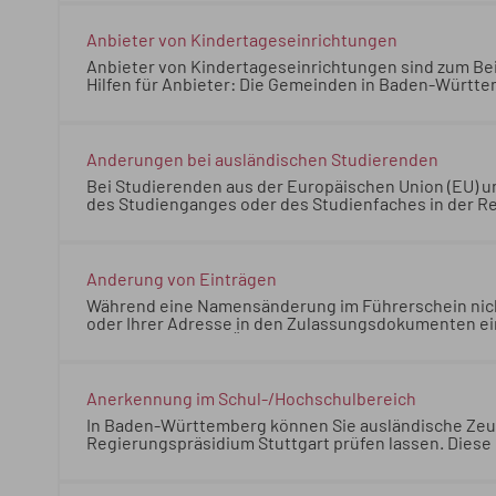
Spätaussiedler oder Spätaussiedlerin beziehungswe
sowie als Deutscher oder Deutsche bestimmte Rechte 
werden.
Anbieter von Kindertageseinrichtungen
Anbieter von Kindertageseinrichtungen sind zum Bei
Hilfen für Anbieter: Die Gemeinden in Baden-Würt
besondere Zuweisungen für die Förderung der Kind
Beispiel: Man nennt den Anbieter auch Träger der Ein
Württemberg erhalten im Rahmen des kommunalen F
der Kinderbetreuung.
Änderungen bei ausländischen Studierenden
Bei Studierenden aus der Europäischen Union (EU) 
des Studienganges oder des Studienfaches in der Re
06.07.2026 Justizministerium Baden-Württemberg
B
Europäischen Wirtschaftraum (EWR) hat ein Wechsel
Auswirkungen auf den aufenthaltsrechtlichen Statu
Änderung von Einträgen
Während eine Namensänderung im Führerschein nich
oder Ihrer Adresse in den Zulassungsdokumenten ein
einer technischen Änderung, vor allem bei einem b
Führerschein nicht vorgeschrieben ist, müssen Sie 
Zulassungsdokumenten eintragen lassen. Achtung: K
Änderung, vor allem bei einem behindertengerecht
Anerkennung im Schul-/Hochschulbereich
In Baden-Württemberg können Sie ausländische Zeu
Regierungspräsidium Stuttgart prüfen lassen. Diese 
deutschen Schulabschluss besteht, z.B. Hauptschul-
Württemberg können Sie ausländische Zeugnisse du