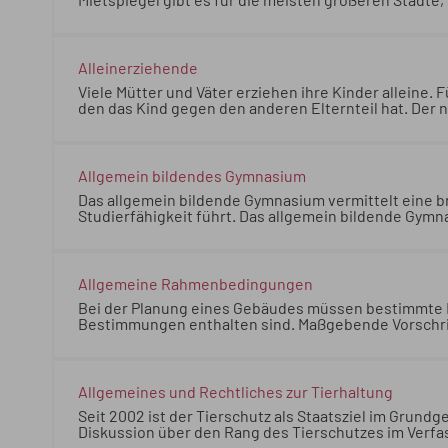
Mietspiegel gibt es für die meisten größeren Städte
Mietspiegel in der Regel nur, wenn Sie dafür eine Ge
Entscheidend für die Höhe der Miete können beispiel
Städte, in Baden-Württemberg beispielsweise für: Sie
Gebühr bezahlen.
Alleinerziehende
Viele Mütter und Väter erziehen ihre Kinder alleine. 
den das Kind gegen den anderen Elternteil hat. Der ni
seinem Einkommen an den Lebenskosten des Kindes zu 
der Durchsetzung der Unterhaltszahlungen, besteht 
Mütter und Väter erziehen ihre Kinder alleine. Für i
das Kind gegen den anderen Elternteil hat. Der nicht 
Allgemein bildendes Gymnasium
Einkommen an den Lebenskosten des Kindes zu beteilig
Das allgemein bildende Gymnasium vermittelt eine br
Durchsetzung der Unterhaltszahlungen, besteht die 
Studierfähigkeit führt. Das allgemein bildende Gym
Württemberg
Das allgemein bildende Gymnasium vermi
allgemeinen Studierfähigkeit führt. Das allgemein b
Kultusministerium Baden-Württemberg
Allgemeine Rahmenbedingungen
Bei der Planung eines Gebäudes müssen bestimmte 
Bestimmungen enthalten sind. Maßgebende Vorschrift
Baunutzungsverordnung, in der Landesbauordnung f
Beispiel wasserrechtliche Vorschriften.
Bei der Pla
beachtet werden, die in den gesetzlichen Bestimmu
finden Sie im Baugesetzbuch, in der Baunutzungsv
Allgemeines und Rechtliches zur Tierhaltung
und in Spezialvorschriften, zum Beispiel wasserrecht
Seit 2002 ist der Tierschutz als Staatsziel im Grundg
Diskussion über den Rang des Tierschutzes im Ver