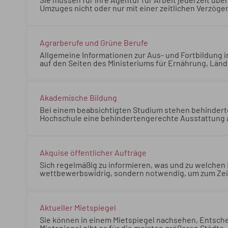
Sie müssen für Ihre Agentur für Arbeit jederzeit über
Umzuges nicht oder nur mit einer zeitlichen Verzöge
Arbeitslosengeld. Ein Postnachsendeantrag gewährlei
Arbeit jederzeit über den Postweg erreichbar sein. W
zeitlichen Verzögerung erreichbar sind, besteht ke
gewährleistet Ihre Erreichbarkeit nicht.
Agrarberufe und Grüne Berufe
Allgemeine Informationen zur Aus- und Fortbildung i
auf den Seiten des Ministeriums für Ernährung, Län
Landwirtschaftsverwaltung und auf den Seiten der
Informationen zur Aus- und Fortbildung im Agrarbere
Seiten des Ministeriums für Ernährung, Ländlichen 
Landwirtschaftsverwaltung und auf den Seiten der
Akademische Bildung
Bei einem beabsichtigten Studium stehen behinderte
Hochschule eine behindertengerechte Ausstattung au
Grundsätzlich dürfen allerdings keine Studienbewe
aufgrund ihrer beziehungsweise seiner Behinderung 
seiner Wahl ausgeschlossen sein.
Bei einem beabsic
Frage, inwieweit die gewählte Hochschule eine beh
Akquise öffentlicher Aufträge
Hilfen zur Verfügung stehen. Grundsätzlich dürfen 
Sich regelmäßig zu informieren, was und zu welchen B
bewerber oder Studierende aufgrund ihrer beziehung
wettbewerbswidrig, sondern notwendig, um zum Zei
Hochschule ihrer beziehungsweise seiner Wahl ausg
richtigen Unterlagen und Angaben liefern zu können.
Bedingungen die öffentliche Hand beschaffen will, 
Zeitpunkt der Bekanntmachung der Ausschreibung sch
Aktueller Mietspiegel
Sie können in einem Mietspiegel nachsehen, Entsche