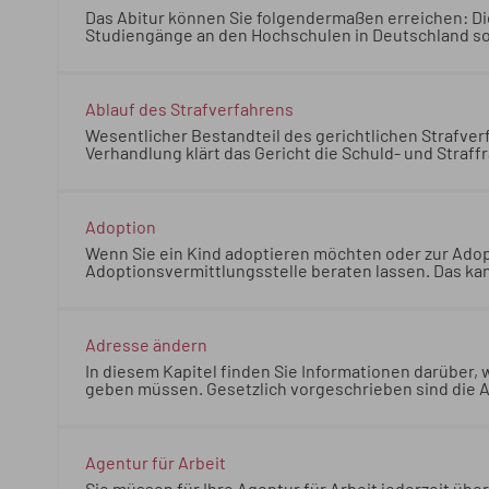
Das Abitur können Sie folgendermaßen erreichen: Di
Studiengänge an den Hochschulen in Deutschland s
Sie folgendermaßen erreichen: Die allgemeine Hochs
Hochschulen in Deutschland sowie zum Studium an d
Ablauf des Strafverfahrens
Wesentlicher Bestandteil des gerichtlichen Strafverfahrens is
Verhandlung klärt das Gericht die Schuld- und Straffrage. Das Gericht setzt den Termin für die Hauptve
fest. 20.07.2026 Justizministerium Baden-Württemb
ist die Gerichtsverhandlung. Im Rahmen dieser Verhandlung klärt das Gericht die Schuld- und Straffrage. Das Gericht
setzt den Termin für die Hauptverhandlung fest. 2
Adoption
Wenn Sie ein Kind adoptieren möchten oder zur Adopti
Adoptionsvermittlungsstelle beraten lassen. Das ka
sein. Grundlegende Informationen zum Thema finden 
möchten oder zur Adoption freigeben wollen, sollten
Das kann beispielsweise bei Ihrem örtlich zuständ
finden Sie auf den folgenden Seiten.
Adresse ändern
In diesem Kapitel finden Sie Informationen darüber,
geben müssen. Gesetzlich vorgeschrieben sind die A
Anschrift auch folgenden Behörden und Einrichtun
darüber, welchen Behörden und Stellen Sie Ihre ne
sind die Adressänderungen in Darüber hinaus sollte
Einrichtungen bekannt geben:
Agentur für Arbeit